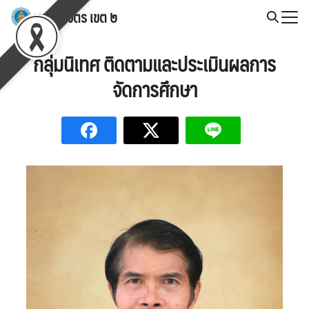
Skip
สพป.พิจิตร เขต ๒
to
Search
content
for:
กลุ่มนิเทศ ติดตามและประเมินผลการ
จัดการศึกษา