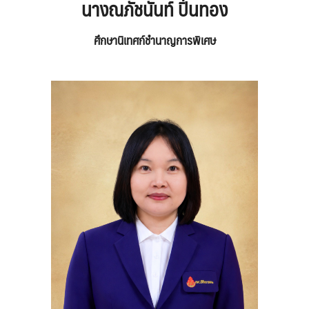
นางณภัชนันท์ ปิ่นทอง
ศึกษานิเทศก์ชำนาญการพิเศษ