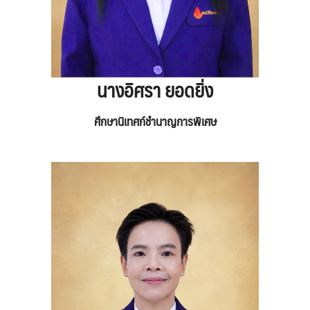
นางอิศรา ยอดยิ่ง
ศึกษานิเทศก์ชำนาญการพิเศษ