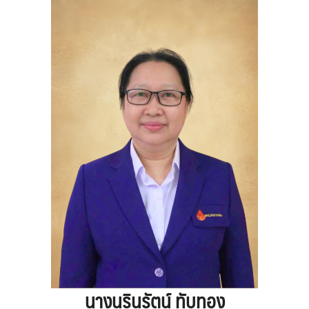
นางนรินรัตน์ ทับทอง