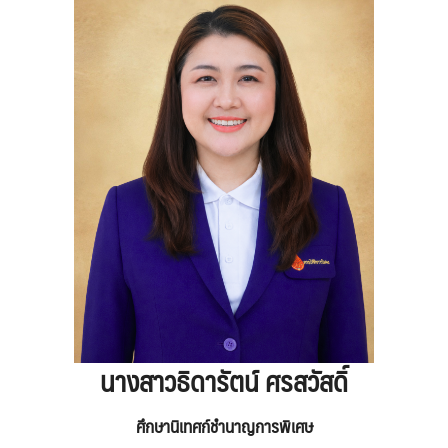
นางสาวธิดารัตน์ ศรสวัสดิ์
ศึกษานิเทศก์ชำนาญการพิเศษ