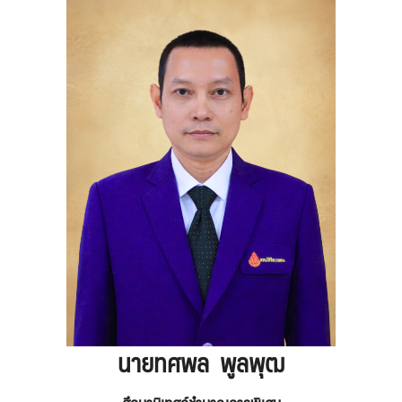
นายทศพล พูล
พุฒ