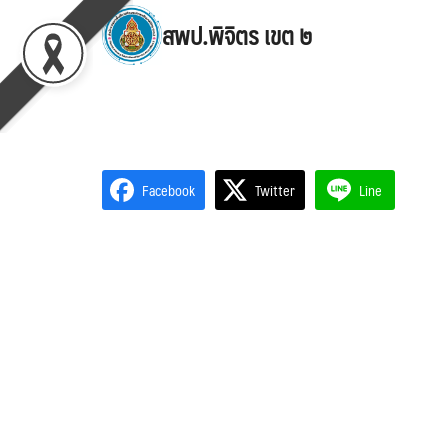
Skip
สพป.พิจิตร เขต ๒
to
content
Se
for
Facebook
Twitter
Line