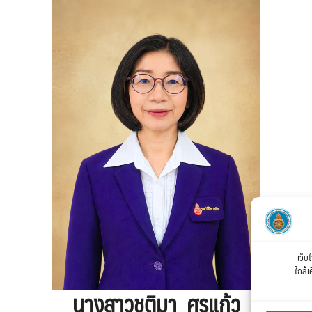
เว็บ
ใกล้เ
นางสาวชุติมา ศรแก้ว