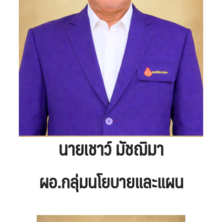
นายเชาว์ มัชฌิมา
ผอ.กลุ่มนโยบายและแผน