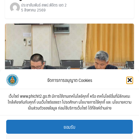
ประชาสัมพันธ์ สพป.พิจิตร เขต 2
5 สิงหาคม 2569
จัดการการอนุญาต Cookies
เว็บไซต์ www.phichit2.go.th มีการใช้งานเทคโนโลยีคุกกี้ หรือ เทคโนโลยีอื่นที่มีลักษณะ
ใกล้เคียงกันกับคุกกี้ บนเว็บไซต์ของเรา โปรดศึกษา นโยบายการใช้คุกกี้ และ นโยบายความ
เป็นส่วนตัวของข้อมูล ก่อนใช้บริการเว็บไซต์ ได้ที่ลิงค์ด้านล่าง
สพป.พิจิตร เขต 2 เข้าร่วมประชุมคณะกรรมการกลั่น
กรองการดำเนินการตามพระราชบัญญัติโรงแรม
ยอมรับ
พ.ศ.2547 ระดับจังหวัด