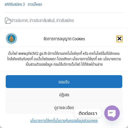
สถิติรับสมัคร 3
ดาวน์โหลด
ข่าวประกาศ
,
ข่าวประชาสัมพันธ์
,
ข่าวรับสมัคร
จัดการการอนุญาต Cookies
เว็บไซต์ www.phichit2.go.th มีการใช้งานเทคโนโลยีคุกกี้ หรือ เทคโนโลยีอื่นที่มีลักษณะ
ใกล้เคียงกันกับคุกกี้ บนเว็บไซต์ของเรา โปรดศึกษา นโยบายการใช้คุกกี้ และ นโยบายความ
เป็นส่วนตัวของข้อมูล ก่อนใช้บริการเว็บไซต์ ได้ที่ลิงค์ด้านล่าง
กลุ่มบุคคลฯ สพป.พิจิตร เขต 2
ยอมรับ
ปฏิเสธ
ดูรายละเอียด
ติดต่อเรา
นโยบายการใช้คุกกี้
นโยบายคุ้มครองข้อมูลส่วนบุคคล
Open