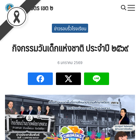
Skip
สพป.พิจิตร เขต ๒
to
Search
content
for:
ข่าวรอบรั้วโรงเรียน
กิจกรรมวันเด็กแห่งชาติ ประจำปี ๒๕๖๙
6 มกราคม 2569