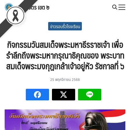
Skip
สพป.พิจิตร เขต ๒
to
Search
content
for:
ข่าวรอบรั้วโรงเรียน
กิจกรรมวันสมเด็จพระมหาธีรราชเจ้า เพื่อ
รำลึกถึงพระมหากรุณาธิคุณของ พระบาท
สมเด็จพระมงกุฎเกล้าเจ้าอยู่หัว รัชกาลที่ ๖
25 พฤศจิกายน 2568