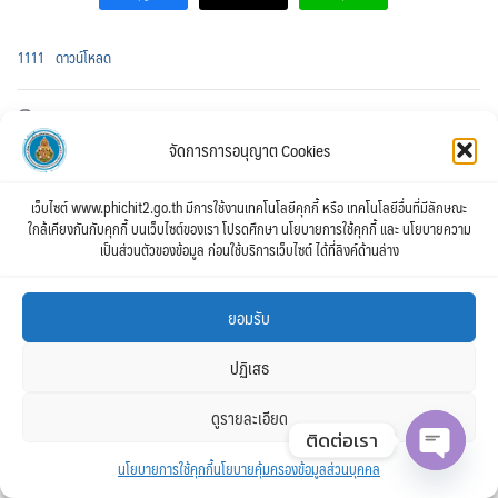
1111
ดาวน์โหลด
ข่าวประกาศ
,
ข่าวประชาสัมพันธ์
,
ข่าวรับสมัคร
จัดการการอนุญาต Cookies
เว็บไซต์ www.phichit2.go.th มีการใช้งานเทคโนโลยีคุกกี้ หรือ เทคโนโลยีอื่นที่มีลักษณะ
ใกล้เคียงกันกับคุกกี้ บนเว็บไซต์ของเรา โปรดศึกษา นโยบายการใช้คุกกี้ และ นโยบายความ
เป็นส่วนตัวของข้อมูล ก่อนใช้บริการเว็บไซต์ ได้ที่ลิงค์ด้านล่าง
กลุ่มบุคคลฯ สพป.พิจิตร เขต 2
ยอมรับ
ปฏิเสธ
ดูรายละเอียด
ติดต่อเรา
นโยบายการใช้คุกกี้
นโยบายคุ้มครองข้อมูลส่วนบุคคล
Open