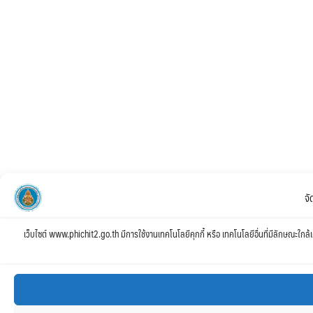
จ
เว็บไซต์ www.phichit2.go.th มีการใช้งานเทคโนโลยีคุกกี้ หรือ เทคโนโลยีอื่นที่มีลักษณะใกล