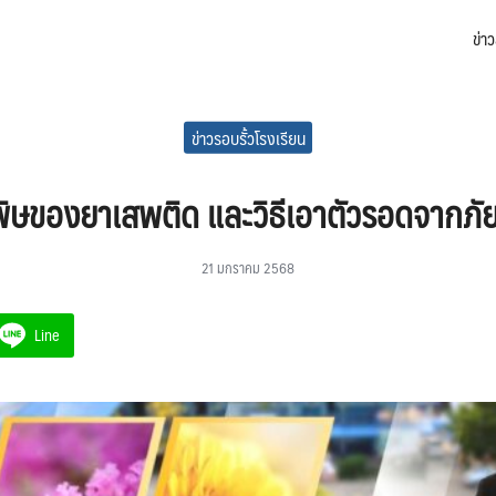
ข่า
arch
:
ข่าวรอบรั้วโรงเรียน
ิษของยาเสพติด และวิธีเอาตัวรอดจากภั
21 มกราคม 2568
Line