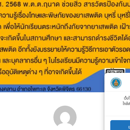
เว็บ
ใกล้เ