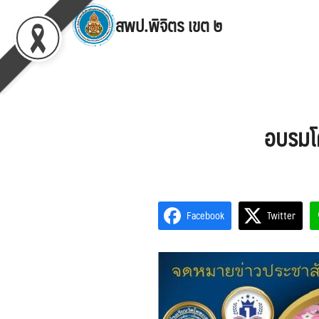
Skip
สพป.พิจิตร เขต ๒
to
content
Se
for
อบรมโค
Facebook
Twitter