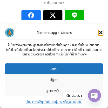
14 มิถุนายน 2567
ประกาศผู้มีสิทธิสอบ-ภาค-ค-สพป.พิจิตร-เขต-2
ดาวน์โหลด
จัดการการอนุญาต Cookies
1718271061422
ดาวน์โหลด
1718271061422
ดาวน์โหลด
เว็บไซต์ www.phichit2.go.th มีการใช้งานเทคโนโลยีคุกกี้ หรือ เทคโนโลยีอื่นที่มีลักษณะ
ใกล้เคียงกันกับคุกกี้ บนเว็บไซต์ของเรา โปรดศึกษา นโยบายการใช้คุกกี้ และ นโยบายความ
เป็นส่วนตัวของข้อมูล ก่อนใช้บริการเว็บไซต์ ได้ที่ลิงค์ด้านล่าง
ข่าวประกาศ
,
ข่าวรับสมัคร
ยอมรับ
ปฏิเสธ
ดูรายละเอียด
กลุ่มบุคคลฯ สพป.พิจิตร เขต 2
ติดต่อเรา
นโยบายการใช้คุกกี้
นโยบายคุ้มครองข้อมูลส่วนบุคคล
Open