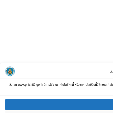
จ
เว็บไซต์ www.phichit2.go.th มีการใช้งานเทคโนโลยีคุกกี้ หรือ เทคโนโลยีอื่นที่มีลักษณะใกล